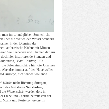
an man im sonntäglichen Sonnenlicht
ck über die Weiten der Wasser wandern
toriker in den Diensten der
sen ambrosische Nächte mit Mimen,
ieren Sie Szenerien und Themen der aus
r doch hier inspirierende Stunden und
auptmann, Paul Cassirer, Tilla
r die Salonatmosphäre hin, die Johannes
. Abendschimmer auf den Havelwellen,
rad Ansorge
, nicht enden wollende
d Mörike
nicht Richtung Stuttgart,
fach das
Gutshaus Neukladow
,
 die Wissenschaft werden dort in
iel Liebe und Charme betreut von der
t, Musik und Posie
con amore
im