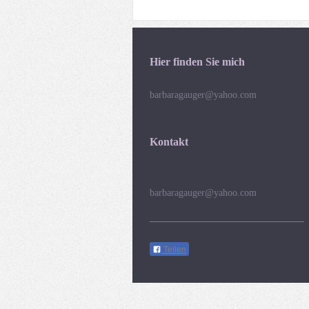
Hier finden Sie mich
barbaragauger@yahoo.com
Kontakt
barbaragauger@yahoo.com
Teilen