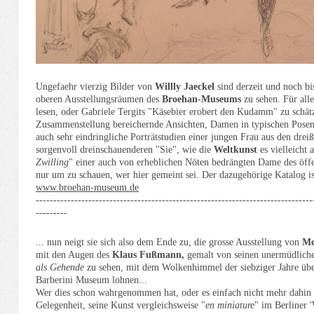
Ungefaehr vierzig Bilder von
Willly Jaeckel
sind derzeit und noch b
oberen Ausstellungsräumen des
Broehan-Museums
zu sehen. Für alle
lesen, oder Gabriele Tergits "Käsebier erobert den Kudamm" zu schätze
Zusammenstellung bereichernde Ansichten, Damen in typischen Posen
auch sehr eindringliche Porträtstudien einer jungen Frau aus den drei
sorgenvoll dreinschauenderen "Sie", wie die
Weltkunst
es vielleicht 
Zwilling
" einer auch von erheblichen Nöten bedrängten Dame des öffe
nur um zu schauen, wer hier gemeint sei. Der dazugehörige Katalog i
www.broehan-museum.de
-------------------------------------------------------------------------------
---------
... nun neigt sie sich also dem Ende zu, die grosse Ausstellung von
Me
mit den Augen des
Klaus Fußmann
,
gemalt von seinen unermüdlich
als
Gehende
zu sehen, mit dem Wolkenhimmel der siebziger Jahre übe
Barberini Museum lohnen...
Wer dies schon wahrgenommen hat, oder es einfach nicht mehr dahin sc
Gelegenheit, seine Kunst vergleichsweise "
en miniature
" im Berliner 