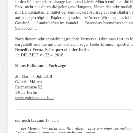
In den Räumen seiner altangestammten Galerie Mönch entfalten die B
Reiz, nicht nur durch die gelungene Hängung. Neben den sehr modelli
mit Landschaften, entfaltet der eher lockere Auftrag auf den Blätter
auf handgeschöpften Papieren, geradezu betörende Wirkung... es lohn
Geschoß, ... Landschaften im Wandel... . Besonders beeindruckend ei
Sandboden...
Nach diesem sehr empfehlungsreichen Vermerke, fahre man fort im l
dargestellt sind die mitunter vielleicht sogar (selbst)ironisch spoett
Benedikt Erenz, Selbstporträts der Farbe
in DIE ZEIT v. 23.4. 2018
Klaus Fußmann - Farbwege
26. Mai - 7. Juli 2018
Galerie Mönch
Reichsstrasse 52
14052 Berlin
www.galeriemoench.de
nur noch bis zum 17. Juni
.... der Mensch lebt nicht vom Brot allein - aber von einer vertrockne
Arbeiterfamilie nun mal auch nicht satt werden
.