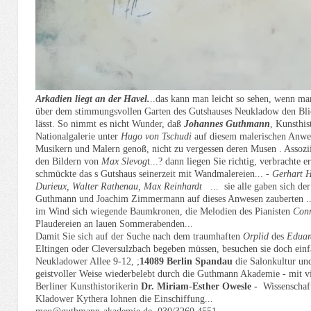
Arkadien liegt an der Havel.
..das kann man leicht so sehen, wenn m
über dem stimmungsvollen Garten des Gutshauses Neukladow den Bli
lässt. So nimmt es nicht Wunder, daß
Johannes Guthmann
, Kunsthis
Nationalgalerie unter
Hugo von Tschudi
auf diesem malerischen Anwe
Musikern und Malern genoß, nicht zu vergessen deren Musen . Assozi
den Bildern von
Max Slevog
t...? dann liegen Sie richtig,
verbrachte e
schmückte das s Gutshaus seinerzeit mit Wandmalereien... -
Gerhart H
Durieux, Walter Rathenau, Max Reinhardt
... sie alle gaben sich de
Guthmann und Joachim Zimmermann auf dieses Anwesen zauberten ..
im Wind sich wiegende Baumkronen, die Melodien des Pianisten
Con
Plaudereien an lauen Sommerabenden...
Damit Sie sich auf der Suche nach dem traumhaften
Orplid
des
Eduar
Eltingen oder Cleversulzbach begeben müssen, besuchen sie doch ein
Neukladower Allee 9-12, ;
14089 Berlin Spandau
die Salonkultur und
geistvoller Weise wiederbelebt durch die Guthmann Akademie - mit v
Berliner Kunsthistorikerin
Dr.
Miriam-Esther
Owesle -
Wissenschaf
Kladower Kythera lohnen die Einschiffung...